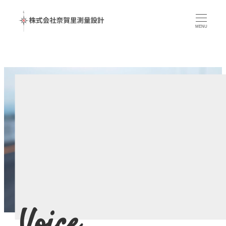
メ
イ
MENU
ン
コ
ン
テ
ン
ツ
へ
移
動
Voice